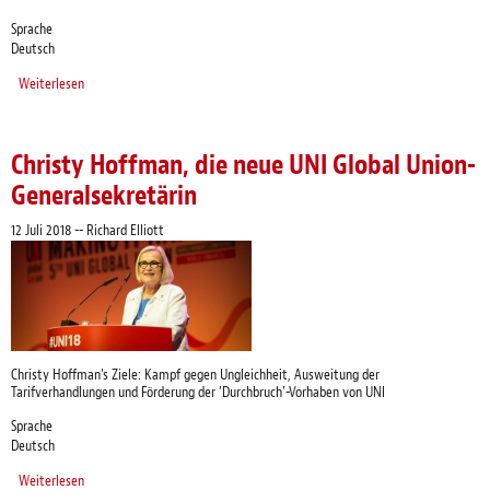
Sprache
Deutsch
Weiterlesen
über UNI appelliert an die brasilianischen Behörden: "Respektiert den
demokratischen Willen des Volkes – Lasst Lula antreten!"
Christy Hoffman, die neue UNI Global Union-
Generalsekretärin
12 Juli 2018
--
Richard Elliott
Christy Hoffman’s Ziele: Kampf gegen Ungleichheit, Ausweitung der
Tarifverhandlungen und Förderung der ’Durchbruch’-Vorhaben von UNI
Sprache
Deutsch
Weiterlesen
über Christy Hoffman, die neue UNI Global Union-Generalsekretärin