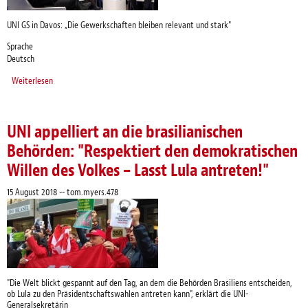
UNI GS in Davos: „Die Gewerkschaften bleiben relevant und stark"
Sprache
Deutsch
Weiterlesen
über Gewerkschaftsbotschaft in Davos laut und deutlich gehört
UNI appelliert an die brasilianischen
Behörden: "Respektiert den demokratischen
Willen des Volkes – Lasst Lula antreten!"
15 August 2018
--
tom.myers.478
"Die Welt blickt gespannt auf den Tag, an dem die Behörden Brasiliens entscheiden,
ob Lula zu den Präsidentschaftswahlen antreten kann", erklärt die UNI-
Generalsekretärin