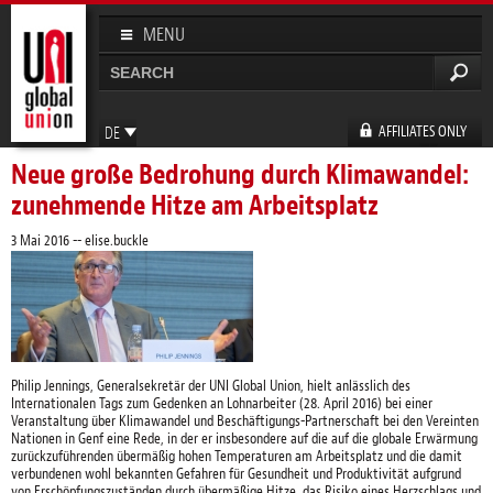
Direkt
zum
MENU
Inhalt
Suche
Suchformular
AFFILIATES ONLY
DE
Neue große Bedrohung durch Klimawandel:
EN
FR
zunehmende Hitze am Arbeitsplatz
ES
3 Mai 2016
--
elise.buckle
Philip Jennings, Generalsekretär der UNI Global Union, hielt anlässlich des
Internationalen Tags zum Gedenken an Lohnarbeiter (28. April 2016) bei einer
Veranstaltung über Klimawandel und Beschäftigungs-Partnerschaft bei den Vereinten
Nationen in Genf eine Rede, in der er insbesondere auf die auf die globale Erwärmung
zurückzuführenden übermäßig hohen Temperaturen am Arbeitsplatz und die damit
verbundenen wohl bekannten Gefahren für Gesundheit und Produktivität aufgrund
von Erschöpfungszuständen durch übermäßige Hitze, das Risiko eines Herzschlags und