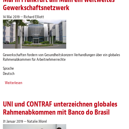
Gewerkschaftsnetzwerk
14 Mai 2019
--
Richard Elliott
Gewerkschaften fordern von Gesundheitskonzern Verhandlungen über ein globales
Rahmenabkommen für Arbeitnehmerrechte
Sprache
Deutsch
Weiterlesen
über Fresenius: Parallel zur Fresenius-Hauptversammlung gründet sich am
16./17. Mai in Frankfurt am Main ein weltweites Gewerkschaftsnetzwerk
UNI und CONTRAF unterzeichnen globales
Rahmenabkommen mit Banco do Brasil
31 Januar 2019
--
Natalie.Morel