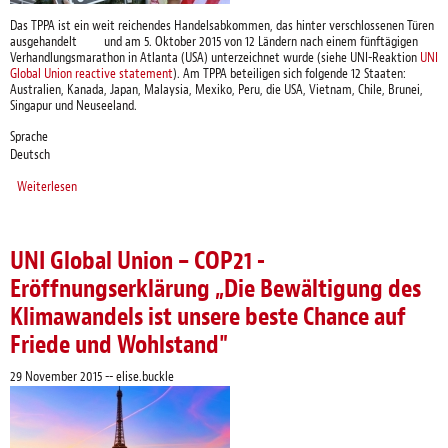
Das TPPA ist ein weit reichendes Handelsabkommen, das hinter verschlossenen Türen
ausgehandelt und am 5. Oktober 2015 von 12 Ländern nach einem fünftägigen
Verhandlungsmarathon in Atlanta (USA) unterzeichnet wurde (siehe UNI-Reaktion
UNI
Global Union reactive statement
). Am TPPA beteiligen sich folgende 12 Staaten:
Australien, Kanada, Japan, Malaysia, Mexiko, Peru, die USA, Vietnam, Chile, Brunei,
Singapur und Neuseeland.
Sprache
Deutsch
Weiterlesen
über Transpazifisches Partnerschaftsabkommen (TPPA) – Unterzeichnung
am 4. Februar 2016 in Auckland (Neuseeland): höchste Zeit, um die
Öffentlichkeit zu mobilisieren und die Gesetzgeber auf einen weiteren
Wettlauf nach unten aufmerksam zu machen
UNI Global Union – COP21 -
Eröffnungserklärung „Die Bewältigung des
Klimawandels ist unsere beste Chance auf
Friede und Wohlstand"
29 November 2015
--
elise.buckle