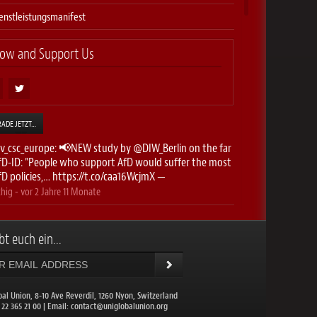
enstleistungsmanifest
low and Support Us
RADE JETZT…
v_csc_europe
: 📢NEW study by
@DIW_Berlin
on the far
AfD-ID: "People who support AfD would suffer the most
D policies,…
https://t.co/caa16WcjmX
—
hig
- vor
2 Jahre 11 Monate
gb_at
: Rufe, Mindestlöhne gesetzlich zu regeln, gibt es
ieder. Was aufs Erste attraktiv klingt, steckt voller
bt euch ein...
…
https://t.co/xGuVIfOV1p
—
hig
- vor
2 Jahre 11 Monate
erdi
: 🛍️ Tarifrunde Handel: In Bochum demonstrieren
bal Union, 8-10 Ave Reverdil, 1260 Nyon, Switzerland
ehr als 3000 Kolleg:innen aus 180 Betrieben für ihre
1 22 365 21 00 | Email:
contact@uniglobalunion.org