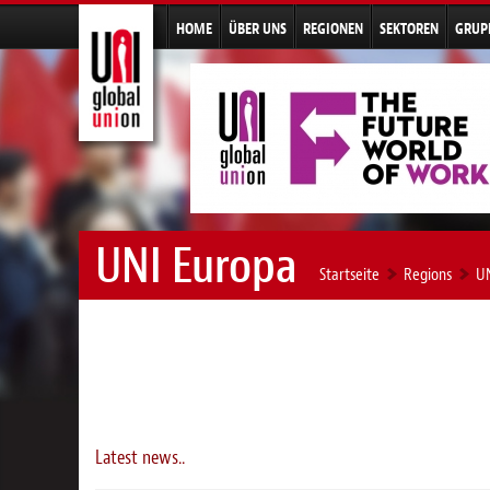
HOME
ÜBER UNS
REGIONEN
SEKTOREN
GRUP
UNI Europa
Startseite
Regions
UN
Latest news..