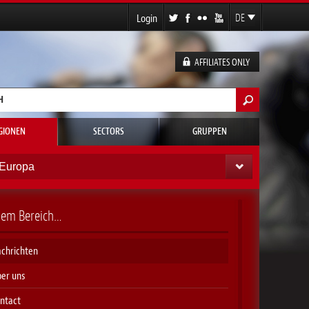
Login
DE
EN
FR
AFFILIATES ONLY
ES
ormular
GIONEN
SECTORS
GRUPPEN
Europa
esem Bereich…
chrichten
er uns
ntact