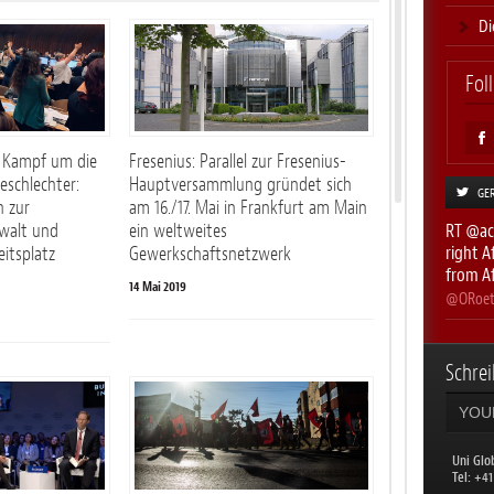
Di
Fol
m Kampf um die
Fresenius: Parallel zur Fresenius-
eschlechter:
Hauptversammlung gründet sich
GE
 zur
am 16./17. Mai in Frankfurt am Main
RT
@ac
walt und
ein weltweites
right 
itsplatz
Gewerkschaftsnetzwerk
from Af
14 Mai 2019
@ORoet
RT
@oe
immer w
Schrei
Tücke
@ORoet
RT
@_v
Uni Glo
heute m
​Tel: +4