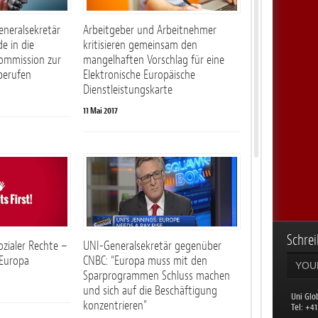
eneralsekretär
Arbeitgeber und Arbeitnehmer
e in die
kritisieren gemeinsam den
Kommission zur
mangelhaften Vorschlag für eine
berufen
Elektronische Europäische
Dienstleistungskarte
11 Mai 2017
Schrei
ozialer Rechte –
UNI-Generalsekretär gegenüber
 Europa
CNBC: “Europa muss mit den
Sparprogrammen Schluss machen
und sich auf die Beschäftigung
Uni Glo
konzentrieren”
​Tel: +4