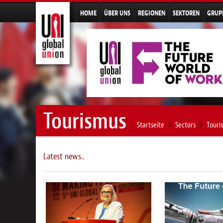
HOME
ÜBER UNS
REGIONEN
SEKTOREN
GRUP
Tourismus
Startseite
Sectors
Touri
Latest news..