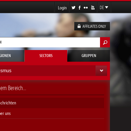
Login
DE
EN
FR
AFFILIATES ONLY
ES
ormular
GIONEN
SECTORS
GRUPPEN
ismus
esem Bereich…
chrichten
er uns