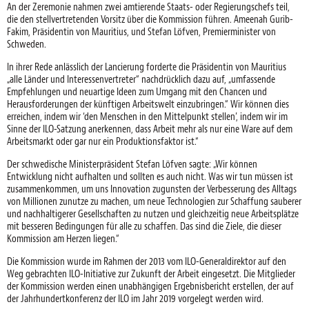
An der Zeremonie nahmen zwei amtierende Staats- oder Regierungschefs teil,
die den stellvertretenden Vorsitz über die Kommission führen. Ameenah Gurib-
Fakim, Präsidentin von Mauritius, und Stefan Löfven, Premierminister von
Schweden.
In ihrer Rede anlässlich der Lancierung forderte die Präsidentin von Mauritius
„alle Länder und Interessenvertreter“ nachdrücklich dazu auf, „umfassende
Empfehlungen und neuartige Ideen zum Umgang mit den Chancen und
Herausforderungen der künftigen Arbeitswelt einzubringen.“ Wir können dies
erreichen, indem wir ‘den Menschen in den Mittelpunkt stellen’, indem wir im
Sinne der ILO-Satzung anerkennen, dass Arbeit mehr als nur eine Ware auf dem
Arbeitsmarkt oder gar nur ein Produktionsfaktor ist.“
Der schwedische Ministerpräsident Stefan Löfven sagte: „Wir können
Entwicklung nicht aufhalten und sollten es auch nicht. Was wir tun müssen ist
zusammenkommen, um uns Innovation zugunsten der Verbesserung des Alltags
von Millionen zunutze zu machen, um neue Technologien zur Schaffung sauberer
und nachhaltigerer Gesellschaften zu nutzen und gleichzeitig neue Arbeitsplätze
mit besseren Bedingungen für alle zu schaffen. Das sind die Ziele, die dieser
Kommission am Herzen liegen.“
Die Kommission wurde im Rahmen der 2013 vom ILO-Generaldirektor auf den
Weg gebrachten ILO-Initiative zur Zukunft der Arbeit eingesetzt. Die Mitglieder
der Kommission werden einen unabhängigen Ergebnisbericht erstellen, der auf
der Jahrhundertkonferenz der ILO im Jahr 2019 vorgelegt werden wird.