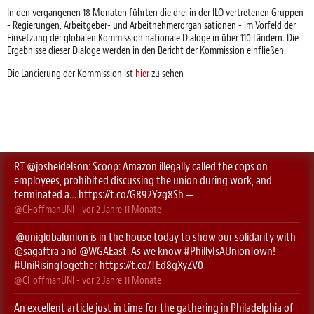
In den vergangenen 18 Monaten führten die drei in der ILO vertretenen Gruppen
- Regierungen, Arbeitgeber- und Arbeitnehmerorganisationen - im Vorfeld der
Einsetzung der globalen Kommission nationale Dialoge in über 110 Ländern. Die
Ergebnisse dieser Dialoge werden in den Bericht der Kommission einfließen.
Die Lancierung der Kommission ist
hier
zu sehen
RT
@josheidelson
: Scoop: Amazon illegally called the cops on
employees, prohibited discussing the union during work, and
terminated a…
https://t.co/G892Yzg8Sh
—
@CHoffmanUNI
- vor
2 Jahre 11 Monate
.
@uniglobalunion
is in the house today to show our solidarity with
@sagaftra
⁩ and ⁦
@WGAEast
⁩. As we know
#PhillyIsAUnionTown
!
#UniRisingTogether
https://t.co/TEd8gXyZV0
—
@CHoffmanUNI
- vor
2 Jahre 11 Monate
An excellent article just in time for the gathering in Philadelphia of