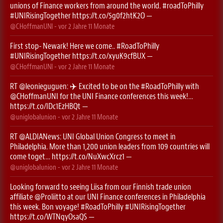
unions of Finance workers from around the world.
#roadToPhilly
#UNIRisingTogether
https://t.co/5g0f2htK2O
—
@CHoffmanUNI
- vor
2 Jahre 11 Monate
First stop- Newark! Here we come..
#RoadToPhilly
#UNIRisingTogether
https://t.co/xyuK9cfBUX
—
@CHoffmanUNI
- vor
2 Jahre 11 Monate
RT
@leonieguguen
: ✈️ Excited to be on the
#RoadToPhilly
with
@CHoffmanUNI
for the UNI Finance conferences this week!…
https://t.co/IDc1EzHBQt
—
@uniglobalunion
- vor
2 Jahre 11 Monate
RT
@ALDIANews
: UNI Global Union Congress to meet in
Philadelphia. More than 1,200 union leaders from 109 countries will
come toget…
https://t.co/NuXwcXrcz1
—
@uniglobalunion
- vor
2 Jahre 11 Monate
Looking forward to seeing Liisa from our Finnish trade union
affiliate
@Proliitto
at our UNI Finance conferences in Philadelphia
this week. Bon voyage!
#RoadToPhilly
#UNIRisingTogether
https://t.co/WTNqyOsaQS
—