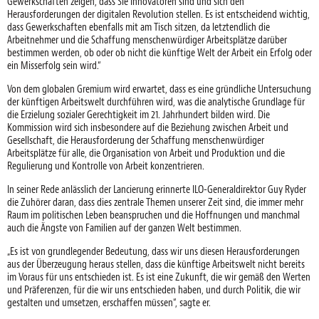
Gewerkschaften zeigen, dass Sie Innovatoren sind und sich den
Herausforderungen der digitalen Revolution stellen. Es ist entscheidend wichtig,
dass Gewerkschaften ebenfalls mit am Tisch sitzen, da letztendlich die
Arbeitnehmer und die Schaffung menschenwürdiger Arbeitsplätze darüber
bestimmen werden, ob oder ob nicht die künftige Welt der Arbeit ein Erfolg oder
ein Misserfolg sein wird.“
Von dem globalen Gremium wird erwartet, dass es eine gründliche Untersuchung
der künftigen Arbeitswelt durchführen wird, was die analytische Grundlage für
die Erzielung sozialer Gerechtigkeit im 21. Jahrhundert bilden wird. Die
Kommission wird sich insbesondere auf die Beziehung zwischen Arbeit und
Gesellschaft, die Herausforderung der Schaffung menschenwürdiger
Arbeitsplätze für alle, die Organisation von Arbeit und Produktion und die
Regulierung und Kontrolle von Arbeit konzentrieren.
In seiner Rede anlässlich der Lancierung erinnerte ILO-Generaldirektor Guy Ryder
die Zuhörer daran, dass dies zentrale Themen unserer Zeit sind, die immer mehr
Raum im politischen Leben beanspruchen und die Hoffnungen und manchmal
auch die Ängste von Familien auf der ganzen Welt bestimmen.
„Es ist von grundlegender Bedeutung, dass wir uns diesen Herausforderungen
aus der Überzeugung heraus stellen, dass die künftige Arbeitswelt nicht bereits
im Voraus für uns entschieden ist. Es ist eine Zukunft, die wir gemäß den Werten
und Präferenzen, für die wir uns entschieden haben, und durch Politik, die wir
gestalten und umsetzen, erschaffen müssen“, sagte er.