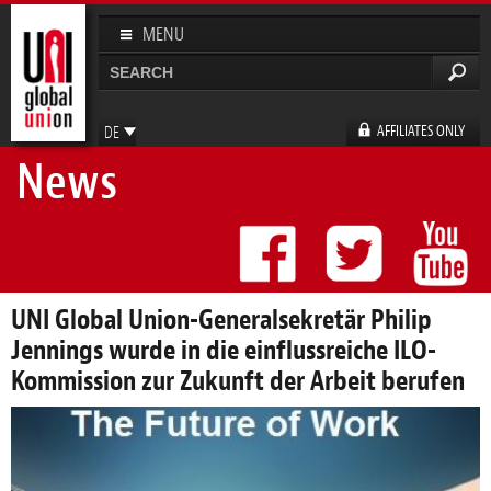
Direkt
zum
MENU
Inhalt
Suche
Suchformular
AFFILIATES ONLY
DE
News
EN
FR
ES
UNI Global Union-Generalsekretär Philip
Jennings wurde in die einflussreiche ILO-
Kommission zur Zukunft der Arbeit berufen