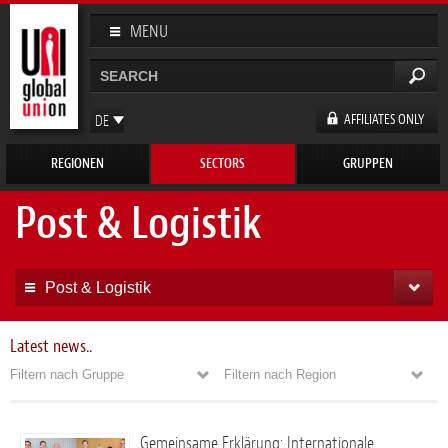
Direkt
zum
MENU
Inhalt
Suche
Suchformular
AFFILIATES ONLY
DE
EN
REGIONEN
SECTORS
GRUPPEN
FR
ES
Post & Logistik
Post & Logistik
Latest news..
Filtern nach Gruppe
Filtern nach Region
Gemeinsame Erklärung: Internationale