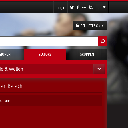
Login
DE
EN
FR
AFFILIATES ONLY
ES
ormular
GIONEN
SECTORS
GRUPPEN
le & Wetten
esem Bereich…
er uns