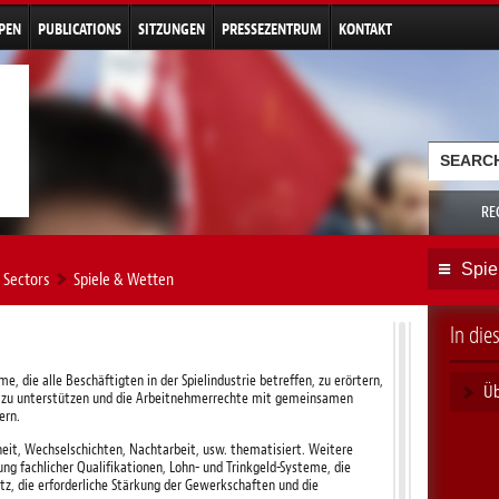
Direkt
zum
PEN
PUBLICATIONS
SITZUNGEN
PRESSEZENTRUM
KONTAKT
Inhalt
Suchf
Suche
RE
Spie
Sectors
Spiele & Wetten
In di
, die alle Beschäftigten in der Spielindustrie betreffen, zu erörtern,
Üb
n zu unterstützen und die Arbeitnehmerrechte mit gemeinsamen
ern.
it, Wechselschichten, Nachtarbeit, usw. thematisiert. Weitere
rung fachlicher Qualifikationen, Lohn- und Trinkgeld-Systeme, die
tz, die erforderliche Stärkung der Gewerkschaften und die