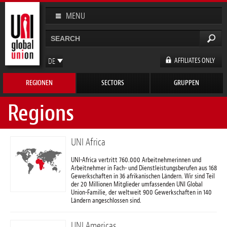
Direkt
zum
MENU
Inhalt
Suche
Suchformular
AFFILIATES ONLY
DE
EN
REGIONEN
SECTORS
GRUPPEN
FR
ES
Regions
UNI Africa
UNI-Africa vertritt 760.000 Arbeitnehmerinnen und
Arbeitnehmer in Fach- und Dienstleistungsberufen aus 168
Gewerkschaften in 36 afrikanischen Ländern. Wir sind Teil
der 20 Millionen Mitglieder umfassenden UNI Global
Union-Familie, der weltweit 900 Gewerkschaften in 140
Ländern angeschlossen sind.
UNI Americas