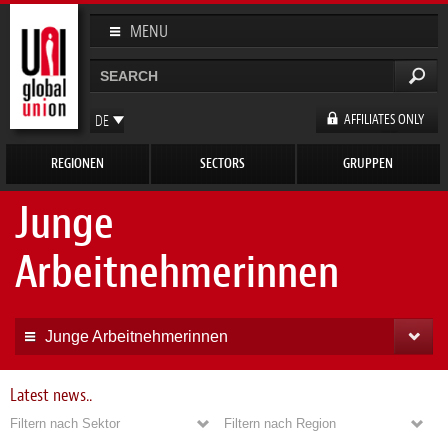
Direkt
zum
MENU
Inhalt
Suche
Suchformular
AFFILIATES ONLY
DE
EN
REGIONEN
SECTORS
GRUPPEN
FR
ES
Junge
Arbeitnehmerinnen
Junge Arbeitnehmerinnen
Latest news..
Filtern nach Sektor
Filtern nach Region