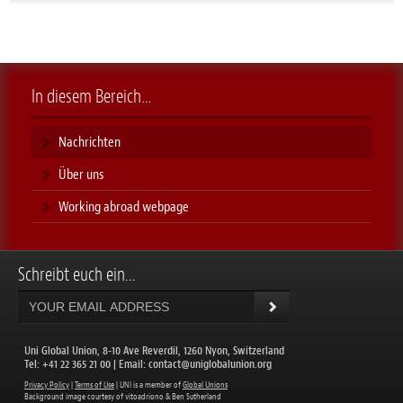
In diesem Bereich…
Nachrichten
Über uns
Working abroad webpage
Schreibt euch ein...
Uni Global Union, 8-10 Ave Reverdil, 1260 Nyon, Switzerland
​Tel: +41 22 365 21 00 | Email:
contact@uniglobalunion.org
Privacy Policy
|
Terms of Use
| UNI is a member of
Global Unions
​Background image courtesy of vitoadriono & Ben Sutherland