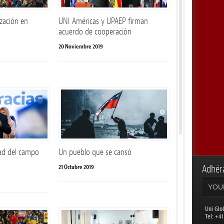
ización en
UNI Américas y UPAEP firman
acuerdo de cooperación
20 Noviembre 2019
dad del campo
Un pueblo que se cansó
21 Octubre 2019
Adhéra
Uni Glo
​Tel: +4