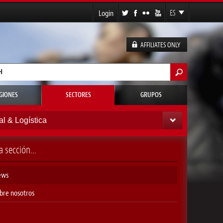
Login
ES
EN
FR
AFFILIATES ONLY
DE
lario de búsqueda
GIONES
SECTORES
GRUPOS
al & Logística
a sección...
ews
bre nosotros