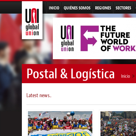
INICIO
QUIÉNES SOMOS
REGIONES
SECTORES
Postal & Logística
Inicio
Latest news..