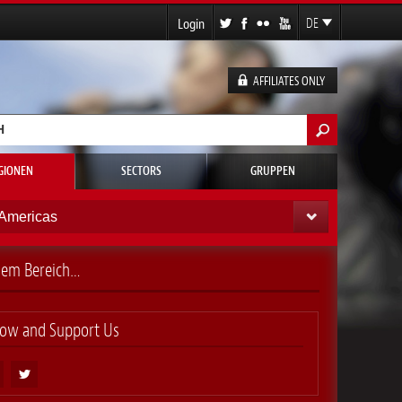
Login
DE
EN
FR
AFFILIATES ONLY
ES
ormular
GIONEN
SECTORS
GRUPPEN
Americas
esem Bereich…
low and Support Us