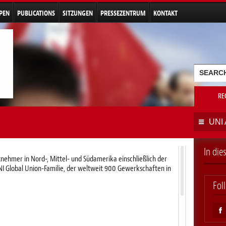
Direkt
zum
PEN
PUBLICATIONS
SITZUNGEN
PRESSEZENTRUM
KONTAKT
Inhalt
Suchf
Suche
RE
UNI 
In di
nehmer in Nord-, Mittel- und Südamerika einschließlich der
UNI Global Union-Familie, der weltweit 900 Gewerkschaften in
Fol