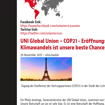
Facebook link:
https://www.facebook.com/uniamericasunion
Twitter link:
https://twitter.com/uniamericas
UNI Global Union – COP21 - Eröffnung
Klimawandels ist unsere beste Chance
29 November 2015
--
elise.buckle
Tagung der Konferenz der Vertragsparteien (COP21) in der Stadt des Lich
Für Philip Jennings, Generalsekretär der UNI Global Union, „kommen nu
Unsere Botschaft an sie ist sehr klar. Es ist eine Botschaft der Hoffnung