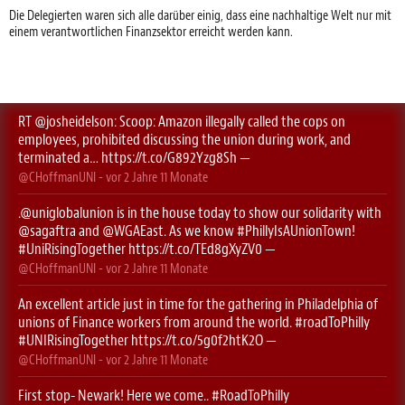
Die Delegierten waren sich alle darüber einig, dass eine nachhaltige Welt nur mit
einem verantwortlichen Finanzsektor erreicht werden kann.
RT
@josheidelson
: Scoop: Amazon illegally called the cops on
employees, prohibited discussing the union during work, and
terminated a…
https://t.co/G892Yzg8Sh
—
@CHoffmanUNI
- vor
2 Jahre 11 Monate
.
@uniglobalunion
is in the house today to show our solidarity with
@sagaftra
⁩ and ⁦
@WGAEast
⁩. As we know
#PhillyIsAUnionTown
!
#UniRisingTogether
https://t.co/TEd8gXyZV0
—
@CHoffmanUNI
- vor
2 Jahre 11 Monate
An excellent article just in time for the gathering in Philadelphia of
unions of Finance workers from around the world.
#roadToPhilly
#UNIRisingTogether
https://t.co/5g0f2htK2O
—
@CHoffmanUNI
- vor
2 Jahre 11 Monate
First stop- Newark! Here we come..
#RoadToPhilly