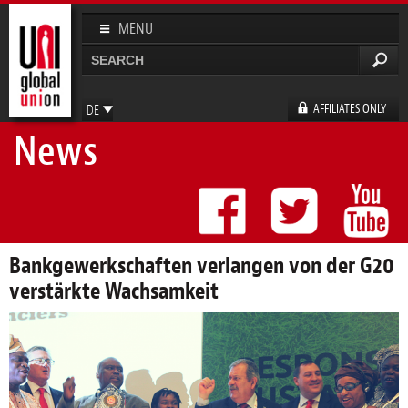
Direkt
zum
MENU
Inhalt
Suche
Suchformular
AFFILIATES ONLY
DE
News
EN
FR
ES
Bankgewerkschaften verlangen von der G20
verstärkte Wachsamkeit