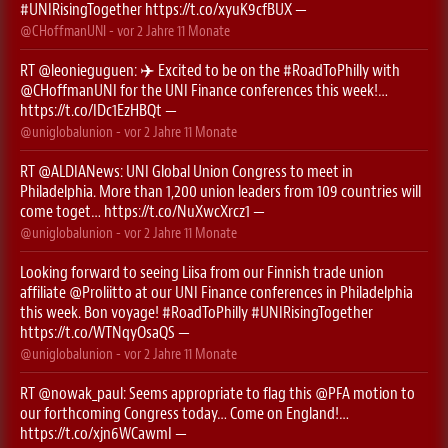
#UNIRisingTogether
https://t.co/xyuK9cfBUX
—
@CHoffmanUNI
- vor
2 Jahre 11 Monate
RT
@leonieguguen
: ✈️ Excited to be on the
#RoadToPhilly
with
@CHoffmanUNI
for the UNI Finance conferences this week!…
https://t.co/IDc1EzHBQt
—
@uniglobalunion
- vor
2 Jahre 11 Monate
RT
@ALDIANews
: UNI Global Union Congress to meet in
Philadelphia. More than 1,200 union leaders from 109 countries will
come toget…
https://t.co/NuXwcXrcz1
—
@uniglobalunion
- vor
2 Jahre 11 Monate
Looking forward to seeing Liisa from our Finnish trade union
affiliate
@Proliitto
at our UNI Finance conferences in Philadelphia
this week. Bon voyage!
#RoadToPhilly
#UNIRisingTogether
https://t.co/WTNqyOsaQS
—
@uniglobalunion
- vor
2 Jahre 11 Monate
RT
@nowak_paul
: Seems appropriate to flag this ⁦
@PFA
⁩ motion to
our forthcoming Congress today… Come on England!…
https://t.co/xjn6WCawmI
—