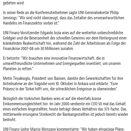
gebeten wird.
In seiner Rede an die Konferenzteilnehmer sagte UNI-Generalsekretär Philip
Jennings: “Wir sind nicht überzeugt, dass das Zeitalter des unverantwortlichen
Handelns im Finanzsektor vorbei ist.”
UNI Finanz-Vorsitzender Edgardo Iozia wies auf die weiterhin unbeschreibliche
Geldgier und die Besessenheit des schnellen Gewinns vor dem Hintergrund einer
kränkelnden Realwirtschaft hin, während die Zahl der Arbeitslosen als Folge der
Finanzkrise 2007-08 um 30 Millionen zunahm.
Er betonte: “Wir brauchen eine innovative Finanzwirtschaft, die in
umweltfreundliche Unternehmen und Energiequellen investiert, um unseren
Planeten zu retten.”
Metin Tiryakioglu, Präsident von Basisen, dankte den Gewerkschaften für ihre
Anteilnahme an der Tragödie vom 10. Oktober in Ankara und erklärte: “Eure
Präsenz in der Türkei hilft uns, die schrecklichen Ereignisse zu überwinden”.
Bezüglich der türkischen Banken wies er auf die ebenfalls krasse
Einkommensungleichheit hin: Im Jahr 2000 verdiente ein CEO 50 mal das Gehalt
eines einfachen Angestellten, heute beträgt dieses Verhältnis das 373-fache. Das
mittlerweile errungene Streikrecht der Bankangestellten ist jedoch bereits wieder
bedroht.
UNI Finanz-Leiter Marcio Monzane kommentierte: “Wir haben ehrgeizige Pläne,