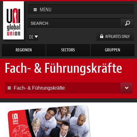
Direkt
zum
MENU
Inhalt
Suche
Suchformular
AFFILIATES ONLY
DE
EN
REGIONEN
SECTORS
GRUPPEN
FR
ES
Fach- & Führungskräfte
Fach- & Führungskräfte