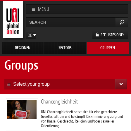
Direkt
zum
MENU
Inhalt
Suche
Suchformular
AFFILIATES ONLY
DE
EN
REGIONEN
SECTORS
GRUPPEN
FR
ES
Groups
Select your group
Chancengleichheit
UNI Chancengleichheit setzt sich für eine gerechtere
Gesellschaft ein und bekämpft Diskriminierung aufgrund
von Rasse, Geschlecht, Religion und/oder sexueller
Orientierung.