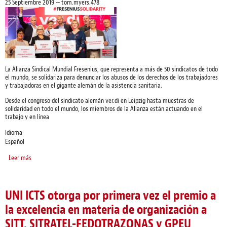
25 Septiembre 2019
--
tom.myers.478
La Alianza Sindical Mundial Fresenius, que representa a más de 50 sindicatos de todo
el mundo, se solidariza para denunciar los abusos de los derechos de los trabajadores
y trabajadoras en el gigante alemán de la asistencia sanitaria.
Desde el congreso del sindicato alemán ver.di en Leipzig hasta muestras de
solidaridad en todo el mundo, los miembros de la Alianza están actuando en el
trabajo y en línea
Idioma
Español
Leer más
sobre De Leipzig a Lima y Los Angeles, la Alianza Sindical Mundial Fresenius
exige que se ponga término a los abusos de los derechos de los trabajadores
y trabajadora
UNI ICTS otorga por primera vez el premio a
la excelencia en materia de organización a
SITT, SITRATEL-FEDOTRAZONAS y GPEU