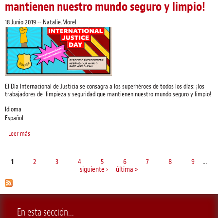
mantienen nuestro mundo seguro y limpio!
18 Junio 2019
--
Natalie.Morel
El Día Internacional de Justicia se consagra a los superhéroes de todos los días: ¡los
trabajadores de limpieza y seguridad que mantienen nuestro mundo seguro y limpio!
Idioma
Español
Leer más
sobre El Día Internacional de Justicia se consagra a los superhéroes de todos
los días - ¡los trabajadores de limpieza y seguridad que mantienen nuestro
mundo seguro y limpio!
1
2
3
4
5
6
7
8
9
…
Páginas
siguiente ›
última »
En esta sección...