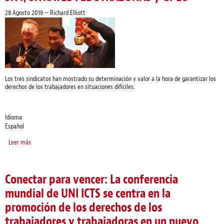
28 Agosto 2019
--
Richard Elliott
Los tres sindicatos han mostrado su determinación y valor a la hora de garantizar los
derechos de los trabajadores en situaciones difíciles.
Idioma
Español
Leer más
sobre UNI ICTS otorga por primera vez el premio a la excelencia en materia
de organización a SITT, SITRATEL-FEDOTRAZONAS y GPEU
Conectar para vencer: La conferencia
mundial de UNI ICTS se centra en la
promoción de los derechos de los
trabajadores y trabajadoras en un nuevo