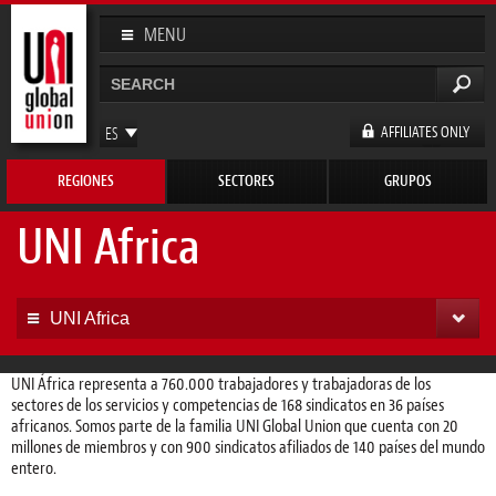
Pasar al
contenido
MENU
principal
Buscar
Formulario de búsqueda
AFFILIATES ONLY
ES
EN
REGIONES
SECTORES
GRUPOS
FR
DE
UNI Africa
UNI Africa
UNI África representa a 760.000 trabajadores y trabajadoras de los
sectores de los servicios y competencias de 168 sindicatos en 36 países
africanos. Somos parte de la familia UNI Global Union que cuenta con 20
millones de miembros y con 900 sindicatos afiliados de 140 países del mundo
entero.