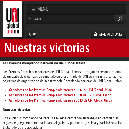
Pasar al
contenido
MENU
principal
Buscar
Formulario de búsqueda
AFFILIATES ONLY
ES
Nuestras victorias
EN
FR
DE
Los Premios Rompiendo barreras de UNI Global Union
Los Premios Rompiendo barreras de UNI Global Union se otorgan en reconocimiento
de un éxito de organización señalado de una afiliada de UNI con miras a alcanzar los
objetivos de organización de la estrategia Rompiendo barreras de UNI Global Union.
Ganadores de los Premios Rompiendo barreras 2012 de UNI Global Union
Ganadores de los Premios Rompiendo barreras 2011 de UNI Global Union
Ganadores de los Premios Rompiendo barreras 2010 de UNI Global Union
Nuestras victorias
Con el plan « Rompiendo barreras » UNI está centrando su trabajo en cambiar las
reglas del juego en el mercado laboral global y garantizar justicia y paridad para los
trabajadores y trabajadoras.