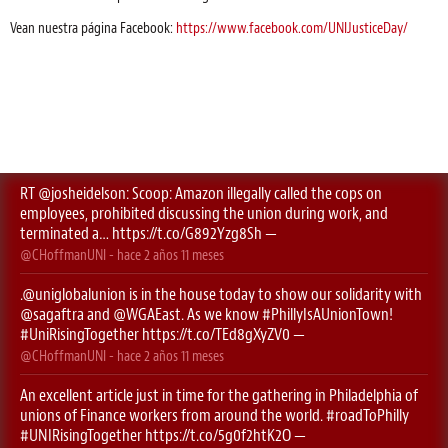
Vean nuestra página Facebook:
https://www.facebook.com/UNIJusticeDay/
RT
@josheidelson
: Scoop: Amazon illegally called the cops on
employees, prohibited discussing the union during work, and
terminated a…
https://t.co/G892Yzg8Sh
—
@CHoffmanUNI
- hace
2 años 11 meses
.
@uniglobalunion
is in the house today to show our solidarity with
@sagaftra
⁩ and ⁦
@WGAEast
⁩. As we know
#PhillyIsAUnionTown
!
#UniRisingTogether
https://t.co/TEd8gXyZV0
—
@CHoffmanUNI
- hace
2 años 11 meses
An excellent article just in time for the gathering in Philadelphia of
unions of Finance workers from around the world.
#roadToPhilly
#UNIRisingTogether
https://t.co/5g0f2htK2O
—