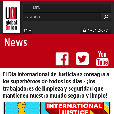
Pasar al
contenido
MENU
principal
Buscar
Formulario de búsqueda
AFFILIATES ONLY
ES
News
EN
FR
DE
El Día Internacional de Justicia se consagra a
los superhéroes de todos los días - ¡los
trabajadores de limpieza y seguridad que
mantienen nuestro mundo seguro y limpio!