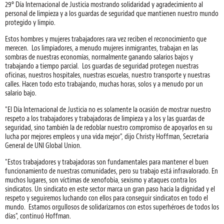
29º Día Internacional de Justicia mostrando solidaridad y agradecimiento al
personal de limpieza y a los guardas de seguridad que mantienen nuestro mundo
protegido y limpio.
Estos hombres y mujeres trabajadores rara vez reciben el reconocimiento que
merecen. Los limpiadores, a menudo mujeres inmigrantes, trabajan en las
sombras de nuestras economías, normalmente ganando salarios bajos y
trabajando a tiempo parcial. Los guardas de seguridad protegen nuestras
oficinas, nuestros hospitales, nuestras escuelas, nuestro transporte y nuestras
calles. Hacen todo esto trabajando, muchas horas, solos y a menudo por un
salario bajo.
"El Día Internacional de Justicia no es solamente la ocasión de mostrar nuestro
respeto a los trabajadores y trabajadoras de limpieza y a los y las guardas de
seguridad, sino también la de redoblar nuestro compromiso de apoyarlos en su
lucha por mejores empleos y una vida mejor", dijo Christy Hoffman, Secretaria
General de UNI Global Union.
"Estos trabajadores y trabajadoras son fundamentales para mantener el buen
funcionamiento de nuestras comunidades, pero su trabajo está infravalorado. En
muchos lugares, son víctimas de xenofobia, sexismo y ataques contra los
sindicatos. Un sindicato en este sector marca un gran paso hacia la dignidad y el
respeto y seguiremos luchando con ellos para conseguir sindicatos en todo el
mundo. Estamos orgullosos de solidarizarnos con estos superhéroes de todos los
días", continuó Hoffman.