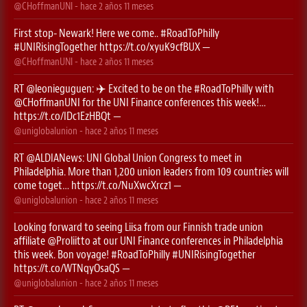
@CHoffmanUNI
- hace
2 años 11 meses
First stop- Newark! Here we come..
#RoadToPhilly
#UNIRisingTogether
https://t.co/xyuK9cfBUX
—
@CHoffmanUNI
- hace
2 años 11 meses
RT
@leonieguguen
: ✈️ Excited to be on the
#RoadToPhilly
with
@CHoffmanUNI
for the UNI Finance conferences this week!…
https://t.co/IDc1EzHBQt
—
@uniglobalunion
- hace
2 años 11 meses
RT
@ALDIANews
: UNI Global Union Congress to meet in
Philadelphia. More than 1,200 union leaders from 109 countries will
come toget…
https://t.co/NuXwcXrcz1
—
@uniglobalunion
- hace
2 años 11 meses
Looking forward to seeing Liisa from our Finnish trade union
affiliate
@Proliitto
at our UNI Finance conferences in Philadelphia
this week. Bon voyage!
#RoadToPhilly
#UNIRisingTogether
https://t.co/WTNqyOsaQS
—
@uniglobalunion
- hace
2 años 11 meses