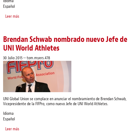
Idioma
Español
Leer más
sobre Los sindicatos han pedido al Presidente de la COP21 y Ministro Fabius
que se restituya la "transición justa" hacia una economìa de cero carbono
Brendan Schwab nombrado nuevo Jefe de
UNI World Athletes
30 Julio 2015
--
tom.myers.478
UNI Global Union se complace en anunciar el nombramiento de Brendan Schwab,
Vicepresidente de la FIFPro, como nuevo Jefe de UNI World Athletes.
Idioma
Español
Leer más
sobre Brendan Schwab nombrado nuevo Jefe de UNI World Athletes