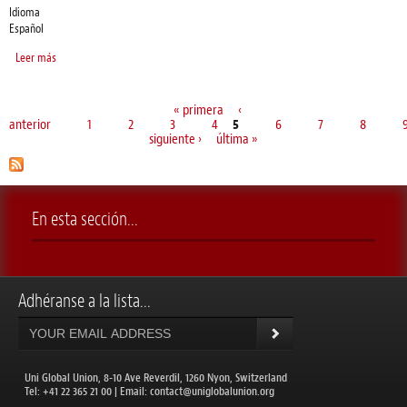
Idioma
Español
Leer más
sobre La Conferencia Mundial de Mujeres de UNI se une contra la desigualdad
de género
« primera
‹
Páginas
anterior
1
2
3
4
5
6
7
8
siguiente ›
última »
En esta sección...
Adhéranse a la lista...
Uni Global Union, 8-10 Ave Reverdil, 1260 Nyon, Switzerland
​Tel: +41 22 365 21 00 | Email:
contact@uniglobalunion.org