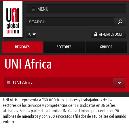
Pasar al
contenido
MENU
principal
Buscar
Formulario de búsqueda
AFFILIATES ONLY
ES
EN
REGIONES
SECTORES
GRUPOS
FR
DE
UNI Africa
UNI Africa
UNI África representa a 760.000 trabajadores y trabajadoras de los
sectores de los servicios y competencias de 168 sindicatos en 36 países
africanos. Somos parte de la familia UNI Global Union que cuenta con 20
millones de miembros y con 900 sindicatos afiliados de 140 países del mundo
entero.