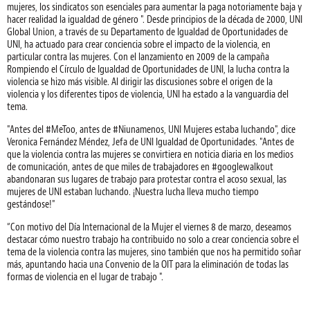
mujeres, los sindicatos son esenciales para aumentar la paga notoriamente baja y
hacer realidad la igualdad de género ". Desde principios de la década de 2000, UNI
Global Union, a través de su Departamento de Igualdad de Oportunidades de
UNI, ha actuado para crear conciencia sobre el impacto de la violencia, en
particular contra las mujeres. Con el lanzamiento en 2009 de la campaña
Rompiendo el Círculo de Igualdad de Oportunidades de UNI, la lucha contra la
violencia se hizo más visible. Al dirigir las discusiones sobre el origen de la
violencia y los diferentes tipos de violencia, UNI ha estado a la vanguardia del
tema.
"Antes del #MeToo, antes de #Niunamenos, UNI Mujeres estaba luchando", dice
Veronica Fernández Méndez, Jefa de UNI Igualdad de Oportunidades. "Antes de
que la violencia contra las mujeres se convirtiera en noticia diaria en los medios
de comunicación, antes de que miles de trabajadores en #googlewalkout
abandonaran sus lugares de trabajo para protestar contra el acoso sexual, las
mujeres de UNI estaban luchando. ¡Nuestra lucha lleva mucho tiempo
gestándose!"
“Con motivo del Día Internacional de la Mujer el viernes 8 de marzo, deseamos
destacar cómo nuestro trabajo ha contribuido no solo a crear conciencia sobre el
tema de la violencia contra las mujeres, sino también que nos ha permitido soñar
más, apuntando hacia una Convenio de la OIT para la eliminación de todas las
formas de violencia en el lugar de trabajo ".