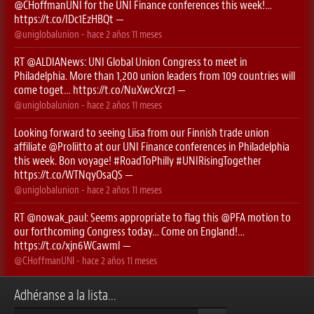
@CHoffmanUNI
for the UNI Finance conferences this week!…
https://t.co/IDc1EzHBQt
—
@uniglobalunion
- hace
2 años 11 meses
RT
@ALDIANews
: UNI Global Union Congress to meet in
Philadelphia. More than 1,200 union leaders from 109 countries will
come toget…
https://t.co/NuXwcXrcz1
—
@uniglobalunion
- hace
2 años 11 meses
Looking forward to seeing Liisa from our Finnish trade union
affiliate
@Proliitto
at our UNI Finance conferences in Philadelphia
this week. Bon voyage!
#RoadToPhilly
#UNIRisingTogether
https://t.co/WTNqyOsaQS
—
@uniglobalunion
- hace
2 años 11 meses
RT
@nowak_paul
: Seems appropriate to flag this ⁦
@PFA
⁩ motion to
our forthcoming Congress today… Come on England!…
https://t.co/xjn6WCawmI
—
@CHoffmanUNI
- hace
2 años 11 meses
Adhéranse a la lista...