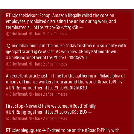
RT
@josheidelson
: Scoop: Amazon illegally called the cops on
employees, prohibited discussing the union during work, and
terminated a…
https://t.co/G892Yzg8Sh
—
@CHoffmanUNI
- hace
2 años 11 meses
.
@uniglobalunion
is in the house today to show our solidarity with
@sagaftra
⁩ and ⁦
@WGAEast
⁩. As we know
#PhillyIsAUnionTown
!
#UniRisingTogether
https://t.co/TEd8gXyZV0
—
@CHoffmanUNI
- hace
2 años 11 meses
An excellent article just in time for the gathering in Philadelphia of
unions of Finance workers from around the world.
#roadToPhilly
#UNIRisingTogether
https://t.co/5g0f2htK2O
—
@CHoffmanUNI
- hace
2 años 11 meses
First stop- Newark! Here we come..
#RoadToPhilly
#UNIRisingTogether
https://t.co/xyuK9cfBUX
—
@CHoffmanUNI
- hace
2 años 11 meses
RT
@leonieguguen
: ✈️ Excited to be on the
#RoadToPhilly
with