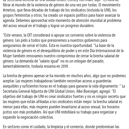
librar al mundo de la violencia de género de una vez por todas. El movimiento
#metoo, que lleva décadas de trabajo de los sindicatos (incluida la UNI), los
grupos feministas y otros, ha creado un espacio político para hacer avanzar la
agenda. Debemos aprovechar este momento de atención mundial al problema
del acoso sexual en el trabajo y lograr un progreso duradero.
“Este verano, la OIT considerará si apoyar un convenio sobre la violencia de
género. Les pido a todos que presionemos a nuestros gobiernos para
asegurarnos de cerrar el trato. Esta es nuestra oportunidad. “La base de la
violencia de género es el desequilibrio de poder y en este Día Internacional de la
Mujer también renovamos nuestro compromiso de cerrar la brecha salarial de
género. La demanda de "salario igual" no es un eslogan del pasado;
lamentablemente, todavía resuena en 2019.
La brecha de género apenas se ha movido en muchos años, algo que no podemos
aceptar. Las mujeres trabajadoras también necesitan acceso a guarderías
asequibles y suficientes horas en el trabajo para ganarse la vida dignamente. " La
Secretaria General Adjunta de UNI Global Union, Alke Boessiger, agregó: "El
objetivo del trabajo de UNI es crear sindicatos fuertes y no es ningún secreto que
las mujeres que están afiliadas a los sindicatos están mejor: la brecha salarial es
menor para ellas, más mujeres pueden levantarse al acoso sexual, los horarios
justos son más probables. Así que UNI redoblará su trabajo para organizar y
expandir la negociación colectiva.
En sectores como el cuidado, la limpieza y el comercio, donde predominan las