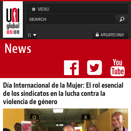
Pasar al
contenido
MENU
principal
Buscar
Formulario de búsqueda
AFFILIATES ONLY
ES
News
EN
FR
DE
Día Internacional de la Mujer: El rol esencial
de los sindicatos en la lucha contra la
violencia de género