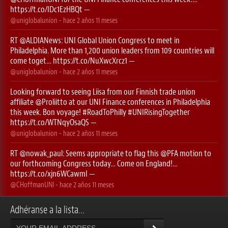
https://t.co/IDc1EzHBQt
—
@uniglobalunion
- hace
2 años 11 meses
RT
@ALDIANews
: UNI Global Union Congress to meet in
Philadelphia. More than 1,200 union leaders from 109 countries will
come toget…
https://t.co/NuXwcXrcz1
—
@uniglobalunion
- hace
2 años 11 meses
Looking forward to seeing Liisa from our Finnish trade union
affiliate
@Proliitto
at our UNI Finance conferences in Philadelphia
this week. Bon voyage!
#RoadToPhilly
#UNIRisingTogether
https://t.co/WTNqyOsaQS
—
@uniglobalunion
- hace
2 años 11 meses
RT
@nowak_paul
: Seems appropriate to flag this ⁦
@PFA
⁩ motion to
our forthcoming Congress today… Come on England!…
https://t.co/xjn6WCawmI
—
@CHoffmanUNI
- hace
2 años 11 meses
Adhéranse a la lista...