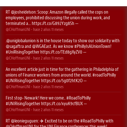
RT
@josheidelson
: Scoop: Amazon illegally called the cops on
employees, prohibited discussing the union during work, and
terminated a…
https://t.co/G892Yzg8Sh
—
@CHoffmanUNI
- hace
2 años 11 meses
.
@uniglobalunion
is in the house today to show our solidarity with
@sagaftra
⁩ and ⁦
@WGAEast
⁩. As we know
#PhillyIsAUnionTown
!
#UniRisingTogether
https://t.co/TEd8gXyZV0
—
@CHoffmanUNI
- hace
2 años 11 meses
An excellent article just in time for the gathering in Philadelphia of
unions of Finance workers from around the world.
#roadToPhilly
#UNIRisingTogether
https://t.co/5g0f2htK2O
—
@CHoffmanUNI
- hace
2 años 11 meses
First stop- Newark! Here we come..
#RoadToPhilly
#UNIRisingTogether
https://t.co/xyuK9cfBUX
—
@CHoffmanUNI
- hace
2 años 11 meses
RT
@leonieguguen
: ✈️ Excited to be on the
#RoadToPhilly
with
@CHoffmanUNI
for the UNI Finance conferences this week!…