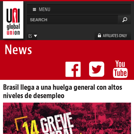
Pasar al
contenido
MENU
principal
Buscar
Formulario de búsqueda
AFFILIATES ONLY
ES
News
EN
FR
DE
Brasil llega a una huelga general con altos
niveles de desempleo