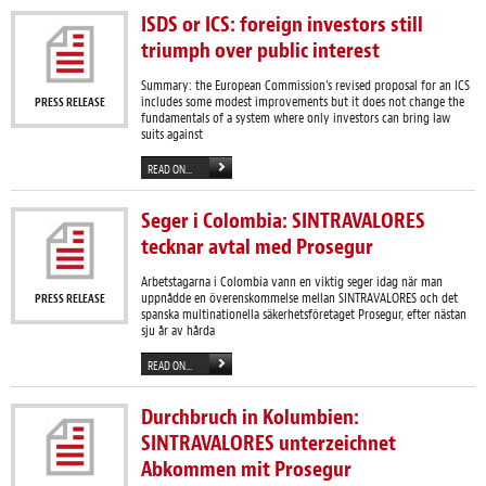
ISDS or ICS: foreign investors still
triumph over public interest
Summary: the European Commission’s revised proposal for an ICS
includes some modest improvements but it does not change the
PRESS RELEASE
fundamentals of a system where only investors can bring law
suits against
READ ON...
Seger i Colombia: SINTRAVALORES
tecknar avtal med Prosegur
Arbetstagarna i Colombia vann en viktig seger idag när man
uppnådde en överenskommelse mellan SINTRAVALORES och det
PRESS RELEASE
spanska multinationella säkerhetsföretaget Prosegur, efter nästan
sju år av hårda
READ ON...
Durchbruch in Kolumbien:
SINTRAVALORES unterzeichnet
Abkommen mit Prosegur