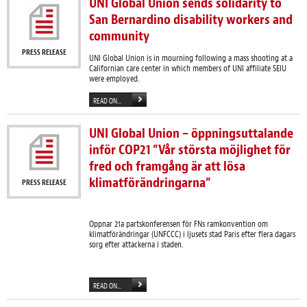
UNI Global Union sends solidarity to
San Bernardino disability workers and
community
PRESS RELEASE
UNI Global Union is in mourning following a mass shooting at a
Californian care center in which members of UNI affiliate SEIU
were employed.
READ ON...
UNI Global Union – öppningsuttalande
inför COP21 ”Vår största möjlighet för
fred och framgång är att lösa
klimatförändringarna”
PRESS RELEASE
Oppnar 21a partskonferensen för FNs ramkonvention om
klimatförändringar (UNFCCC) i ljusets stad Paris efter flera dagars
sorg efter attackerna i staden.
READ ON...