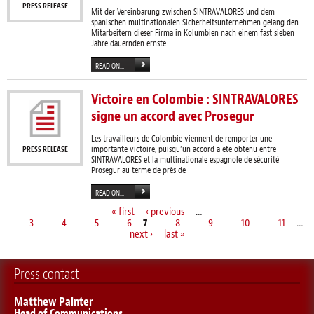
PRESS RELEASE
Mit der Vereinbarung zwischen SINTRAVALORES und dem
spanischen multinationalen Sicherheitsunternehmen gelang den
Mitarbeitern dieser Firma in Kolumbien nach einem fast sieben
Jahre dauernden ernste
READ ON...
Victoire en Colombie : SINTRAVALORES
signe un accord avec Prosegur
Les travailleurs de Colombie viennent de remporter une
importante victoire, puisqu’un accord a été obtenu entre
PRESS RELEASE
SINTRAVALORES et la multinationale espagnole de sécurité
Prosegur au terme de près de
READ ON...
« first
‹ previous
…
Pages
3
4
5
6
7
8
9
10
11
…
next ›
last »
Press contact
Matthew Painter
Head of Communications