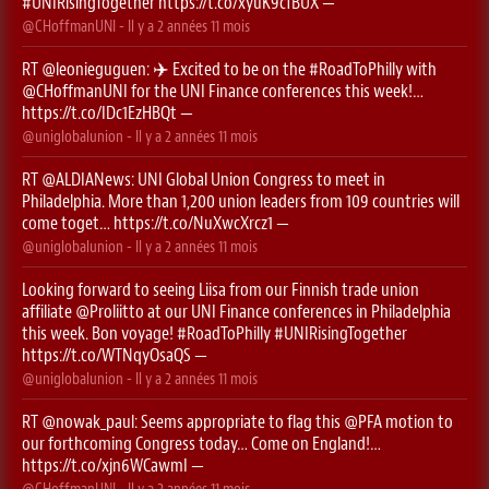
#UNIRisingTogether
https://t.co/xyuK9cfBUX
—
@CHoffmanUNI
- Il y a
2 années 11 mois
RT
@leonieguguen
: ✈️ Excited to be on the
#RoadToPhilly
with
@CHoffmanUNI
for the UNI Finance conferences this week!…
https://t.co/IDc1EzHBQt
—
@uniglobalunion
- Il y a
2 années 11 mois
RT
@ALDIANews
: UNI Global Union Congress to meet in
Philadelphia. More than 1,200 union leaders from 109 countries will
come toget…
https://t.co/NuXwcXrcz1
—
@uniglobalunion
- Il y a
2 années 11 mois
Looking forward to seeing Liisa from our Finnish trade union
affiliate
@Proliitto
at our UNI Finance conferences in Philadelphia
this week. Bon voyage!
#RoadToPhilly
#UNIRisingTogether
https://t.co/WTNqyOsaQS
—
@uniglobalunion
- Il y a
2 années 11 mois
RT
@nowak_paul
: Seems appropriate to flag this ⁦
@PFA
⁩ motion to
our forthcoming Congress today… Come on England!…
https://t.co/xjn6WCawmI
—
@CHoffmanUNI
- Il y a
2 années 11 mois