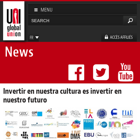
Aller au
contenu
MENU
principal
Rechercher
Formulaire de recherche
ACCÈS AFFILIÉS
FR
News
EN
ES
DE
Invertir en nuestra cultura es invertir en
nuestro futuro