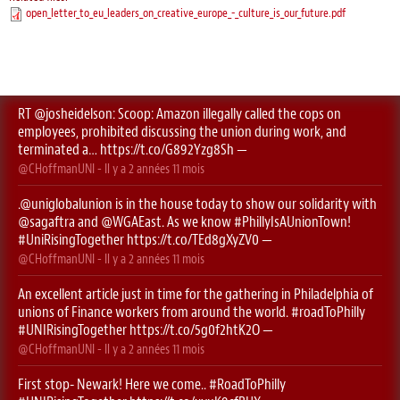
open_letter_to_eu_leaders_on_creative_europe_-_culture_is_our_future.pdf
RT
@josheidelson
: Scoop: Amazon illegally called the cops on
employees, prohibited discussing the union during work, and
terminated a…
https://t.co/G892Yzg8Sh
—
@CHoffmanUNI
- Il y a
2 années 11 mois
.
@uniglobalunion
is in the house today to show our solidarity with
@sagaftra
⁩ and ⁦
@WGAEast
⁩. As we know
#PhillyIsAUnionTown
!
#UniRisingTogether
https://t.co/TEd8gXyZV0
—
@CHoffmanUNI
- Il y a
2 années 11 mois
An excellent article just in time for the gathering in Philadelphia of
unions of Finance workers from around the world.
#roadToPhilly
#UNIRisingTogether
https://t.co/5g0f2htK2O
—
@CHoffmanUNI
- Il y a
2 années 11 mois
First stop- Newark! Here we come..
#RoadToPhilly