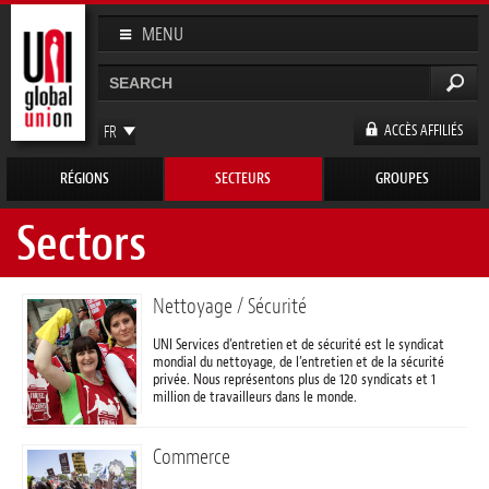
Aller au
contenu
MENU
principal
Rechercher
Formulaire de recherche
ACCÈS AFFILIÉS
FR
EN
RÉGIONS
SECTEURS
GROUPES
ES
DE
Sectors
Nettoyage / Sécurité
UNI Services d’entretien et de sécurité est le syndicat
mondial du nettoyage, de l’entretien et de la sécurité
privée. Nous représentons plus de 120 syndicats et 1
million de travailleurs dans le monde.
Commerce