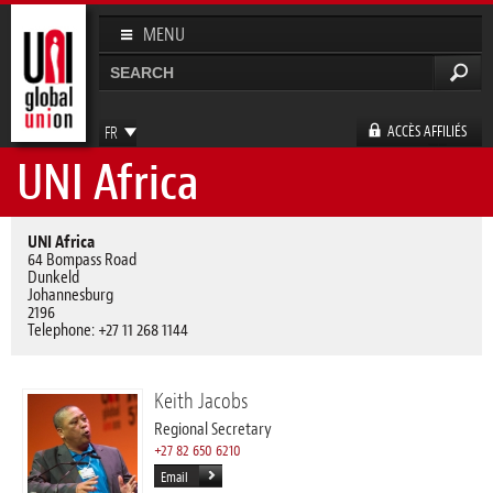
Aller au
contenu
MENU
principal
Rechercher
Formulaire de recherche
ACCÈS AFFILIÉS
FR
UNI Africa
EN
ES
DE
UNI Africa
64 Bompass Road
Dunkeld
Johannesburg
2196
Telephone: +27 11 268 1144
Keith Jacobs
Regional Secretary
+27 82 650 6210
Email