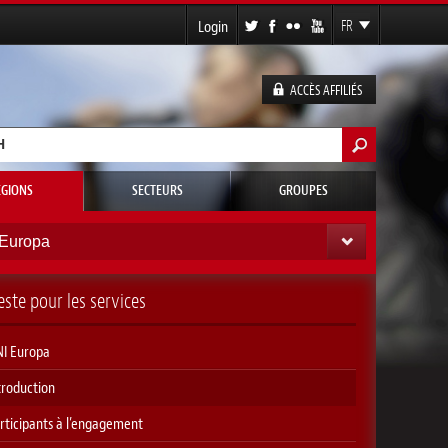
Login
FR
EN
ES
ACCÈS AFFILIÉS
DE
laire de recherche
r
ÉGIONS
SECTEURS
GROUPES
Europa
ste pour les services
I Europa
troduction
rticipants à l’engagement