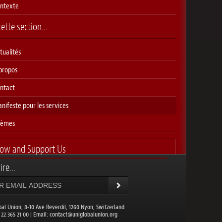
ntexte
cette section…
tualités
propos
ntact
nifeste pour les services
hèmes
low and Support Us
ire...
bal Union, 8-10 Ave Reverdil, 1260 Nyon, Switzerland
1 22 365 21 00 | Email:
contact@uniglobalunion.org