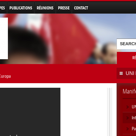
Aller au
contenu
PES
PUBLICATIONS
RÉUNIONS
PRESSE
CONTACT
principal
Formu
Recherche
R
UNI 
Europa
Manife
UN
In
Pa