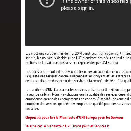
Les élections européennes de mai 2014 constituent un événement majeur p
scrutin, les nouveaux décideurs de l’UE prendront des décisions qui auron
millions de travailleurs des services représentés par UNI Europa.
Des décisions importantes devront être prises au cours des cinq prochaine
la qualité des services desquels dépendent les citoyens et les entreprises
de la contribution du secteur des services à la compétitivité et à la qual
Le manifeste d’UNI Europa sur les services présente cette vision et appel
faveur de celle-ci. Nous y expliquons que la qualité des services dépend 
européenne prenne des engagements en ce sens. Aux côtés de ceux qui no
européen des services qui crée des emplois de qualité pour des services
inclusive.
Cliquez ici pour lire le Manifeste d’UNI Europa pour les Services
Téléchargez le Manifeste d’UNI Europa pour les Services ici