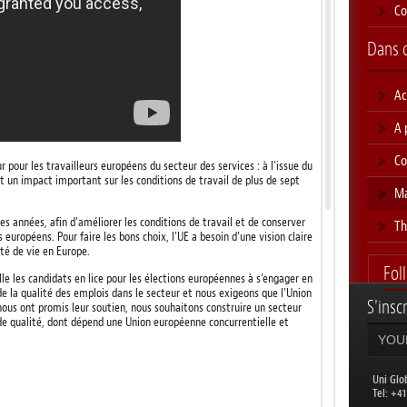
Co
Dans 
Ac
A 
Co
our les travailleurs européens du secteur des services : à l’issue du
t un impact important sur les conditions de travail de plus de sept
Ma
s années, afin d’améliorer les conditions de travail et de conserver
T
 européens. Pour faire les bons choix, l’UE a besoin d’une vision claire
ité de vie en Europe.
Fol
le les candidats en lice pour les élections européennes à s’engager en
de la qualité des emplois dans le secteur et nous exigeons que l’Union
S'inscr
us ont promis leur soutien, nous souhaitons construire un secteur
 de qualité, dont dépend une Union européenne concurrentielle et
Uni Glo
​Tel: +4