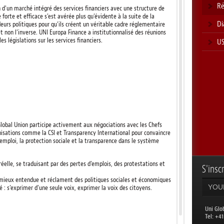
Ré
 d'un marché intégré des services financiers avec une structure de
rte et efficace s’est avérée plus qu’évidente à la suite de la
Di
ideurs politiques pour qu’ils créent un véritable cadre réglementaire
et non l’inverse. UNI Europa Finance a institutionnalisé des réunions
 législations sur les services financiers.
US
lobal Union participe activement aux négociations avec les Chefs
nisations comme la CSI et Transparency International pour convaincre
’emploi, la protection sociale et la transparence dans le système
éelle, se traduisant par des pertes d’emplois, des protestations et
S'inscr
it mieux entendue et réclament des politiques sociales et économiques
é : s’exprimer d’une seule voix, exprimer la voix des citoyens.
Uni Glo
​Tel: +4