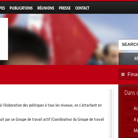
Aller au
contenu
PES
PUBLICATIONS
RÉUNIONS
PRESSE
CONTACT
principal
Formu
Recherche
R
Fina
Dans 
à l’élaboration des politiques à tous les niveaux, en s’attachant en
Ac
A 
uit par un Groupe de travail actif (Coordinateur du Groupe de travail
Mu