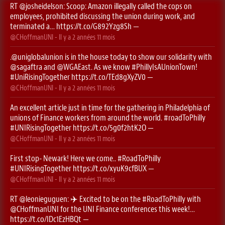
RT
@josheidelson
: Scoop: Amazon illegally called the cops on
employees, prohibited discussing the union during work, and
terminated a…
https://t.co/G892Yzg8Sh
—
@CHoffmanUNI
- Il y a
2 années 11 mois
.
@uniglobalunion
is in the house today to show our solidarity with
@sagaftra
⁩ and ⁦
@WGAEast
⁩. As we know
#PhillyIsAUnionTown
!
#UniRisingTogether
https://t.co/TEd8gXyZV0
—
@CHoffmanUNI
- Il y a
2 années 11 mois
An excellent article just in time for the gathering in Philadelphia of
unions of Finance workers from around the world.
#roadToPhilly
#UNIRisingTogether
https://t.co/5g0f2htK2O
—
@CHoffmanUNI
- Il y a
2 années 11 mois
First stop- Newark! Here we come..
#RoadToPhilly
#UNIRisingTogether
https://t.co/xyuK9cfBUX
—
@CHoffmanUNI
- Il y a
2 années 11 mois
RT
@leonieguguen
: ✈️ Excited to be on the
#RoadToPhilly
with
@CHoffmanUNI
for the UNI Finance conferences this week!…
https://t.co/IDc1EzHBQt
—