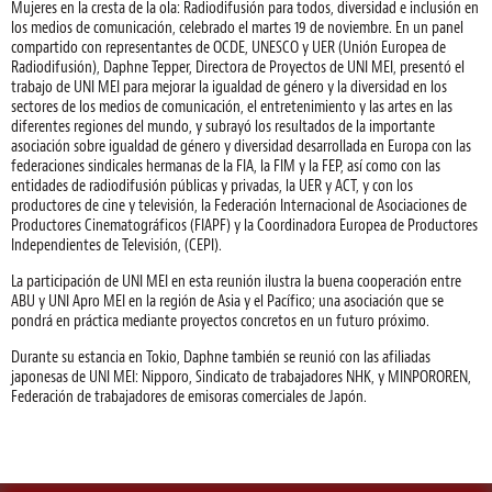
Mujeres en la cresta de la ola: Radiodifusión para todos, diversidad e inclusión en
los medios de comunicación, celebrado el martes 19 de noviembre. En un panel
compartido con representantes de OCDE, UNESCO y UER (Unión Europea de
Radiodifusión), Daphne Tepper, Directora de Proyectos de UNI MEI, presentó el
trabajo de UNI MEI para mejorar la igualdad de género y la diversidad en los
sectores de los medios de comunicación, el entretenimiento y las artes en las
diferentes regiones del mundo, y subrayó los resultados de la importante
asociación sobre igualdad de género y diversidad desarrollada en Europa con las
federaciones sindicales hermanas de la FIA, la FIM y la FEP, así como con las
entidades de radiodifusión públicas y privadas, la UER y ACT, y con los
productores de cine y televisión, la Federación Internacional de Asociaciones de
Productores Cinematográficos (FIAPF) y la Coordinadora Europea de Productores
Independientes de Televisión, (CEPI).
La participación de UNI MEI en esta reunión ilustra la buena cooperación entre
ABU y UNI Apro MEI en la región de Asia y el Pacífico; una asociación que se
pondrá en práctica mediante proyectos concretos en un futuro próximo.
Durante su estancia en Tokio, Daphne también se reunió con las afiliadas
japonesas de UNI MEI: Nipporo, Sindicato de trabajadores NHK, y MINPOROREN,
Federación de trabajadores de emisoras comerciales de Japón.