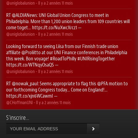
@uniglobalunion
- Il y a
2 années 11 mois
RT
@ALDIANews
: UNI Global Union Congress to meet in
Philadelphia. More than 1,200 union leaders from 109 countries will
come toget…
https://t.co/NuXwcXrcz1
—
@uniglobalunion
- Il y a
2 années 11 mois
Looking forward to seeing Liisa from our Finnish trade union
affiliate
@Proliitto
at our UNI Finance conferences in Philadelphia
this week. Bon voyage!
#RoadToPhilly
#UNIRisingTogether
https://t.co/WTNqyOsaQS
—
@uniglobalunion
- Il y a
2 années 11 mois
RT
@nowak_paul
: Seems appropriate to flag this ⁦
@PFA
⁩ motion to
our forthcoming Congress today… Come on England!…
https://t.co/xjn6WCawmI
—
@CHoffmanUNI
- Il y a
2 années 11 mois
S'inscrire...