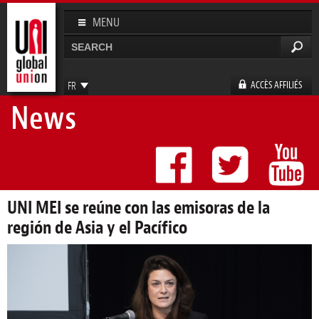
Aller au
contenu
MENU
principal
Rechercher
Formulaire de recherche
ACCÈS AFFILIÉS
FR
News
EN
ES
DE
UNI MEI se reúne con las emisoras de la
región de Asia y el Pacífico