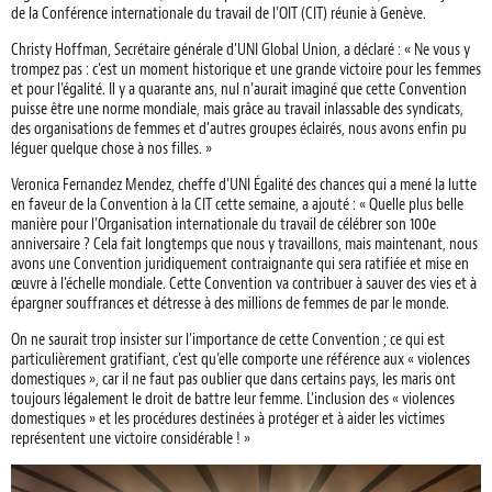
de la Conférence internationale du travail de l’OIT (CIT) réunie à Genève.
Christy Hoffman, Secrétaire générale d’UNI Global Union, a déclaré : « Ne vous y
trompez pas : c’est un moment historique et une grande victoire pour les femmes
et pour l’égalité. Il y a quarante ans, nul n’aurait imaginé que cette Convention
puisse être une norme mondiale, mais grâce au travail inlassable des syndicats,
des organisations de femmes et d’autres groupes éclairés, nous avons enfin pu
léguer quelque chose à nos filles. »
Veronica Fernandez Mendez, cheffe d’UNI Égalité des chances qui a mené la lutte
en faveur de la Convention à la CIT cette semaine, a ajouté : « Quelle plus belle
manière pour l’Organisation internationale du travail de célébrer son 100e
anniversaire ? Cela fait longtemps que nous y travaillons, mais maintenant, nous
avons une Convention juridiquement contraignante qui sera ratifiée et mise en
œuvre à l’échelle mondiale. Cette Convention va contribuer à sauver des vies et à
épargner souffrances et détresse à des millions de femmes de par le monde.
On ne saurait trop insister sur l’importance de cette Convention ; ce qui est
particulièrement gratifiant, c’est qu’elle comporte une référence aux « violences
domestiques », car il ne faut pas oublier que dans certains pays, les maris ont
toujours légalement le droit de battre leur femme. L’inclusion des « violences
domestiques » et les procédures destinées à protéger et à aider les victimes
représentent une victoire considérable ! »