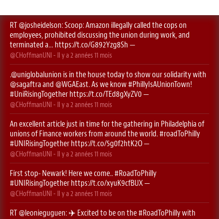
RT
@josheidelson
: Scoop: Amazon illegally called the cops on
employees, prohibited discussing the union during work, and
terminated a…
https://t.co/G892Yzg8Sh
—
@CHoffmanUNI
- Il y a
2 années 11 mois
.
@uniglobalunion
is in the house today to show our solidarity with
@sagaftra
⁩ and ⁦
@WGAEast
⁩. As we know
#PhillyIsAUnionTown
!
#UniRisingTogether
https://t.co/TEd8gXyZV0
—
@CHoffmanUNI
- Il y a
2 années 11 mois
An excellent article just in time for the gathering in Philadelphia of
unions of Finance workers from around the world.
#roadToPhilly
#UNIRisingTogether
https://t.co/5g0f2htK2O
—
@CHoffmanUNI
- Il y a
2 années 11 mois
First stop- Newark! Here we come..
#RoadToPhilly
#UNIRisingTogether
https://t.co/xyuK9cfBUX
—
@CHoffmanUNI
- Il y a
2 années 11 mois
RT
@leonieguguen
: ✈️ Excited to be on the
#RoadToPhilly
with