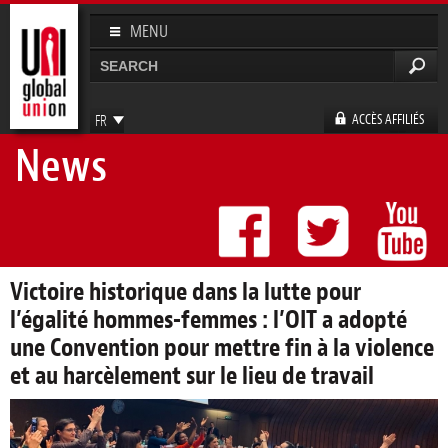
Aller au
contenu
MENU
principal
Rechercher
Formulaire de recherche
ACCÈS AFFILIÉS
FR
News
EN
ES
DE
Victoire historique dans la lutte pour
l’égalité hommes-femmes : l’OIT a adopté
une Convention pour mettre fin à la violence
et au harcèlement sur le lieu de travail