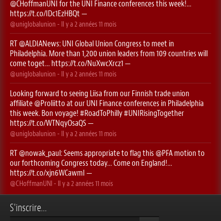
@CHoffmanUNI
for the UNI Finance conferences this week!…
https://t.co/IDc1EzHBQt
—
@uniglobalunion
- Il y a
2 années 11 mois
RT
@ALDIANews
: UNI Global Union Congress to meet in
Philadelphia. More than 1,200 union leaders from 109 countries will
come toget…
https://t.co/NuXwcXrcz1
—
@uniglobalunion
- Il y a
2 années 11 mois
Looking forward to seeing Liisa from our Finnish trade union
affiliate
@Proliitto
at our UNI Finance conferences in Philadelphia
this week. Bon voyage!
#RoadToPhilly
#UNIRisingTogether
https://t.co/WTNqyOsaQS
—
@uniglobalunion
- Il y a
2 années 11 mois
RT
@nowak_paul
: Seems appropriate to flag this ⁦
@PFA
⁩ motion to
our forthcoming Congress today… Come on England!…
https://t.co/xjn6WCawmI
—
@CHoffmanUNI
- Il y a
2 années 11 mois
S'inscrire...