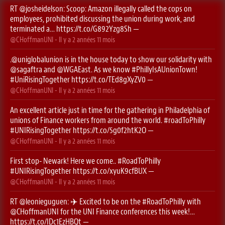
RT
@josheidelson
: Scoop: Amazon illegally called the cops on
employees, prohibited discussing the union during work, and
terminated a…
https://t.co/G892Yzg8Sh
—
@CHoffmanUNI
- Il y a
2 années 11 mois
.
@uniglobalunion
is in the house today to show our solidarity with
@sagaftra
⁩ and ⁦
@WGAEast
⁩. As we know
#PhillyIsAUnionTown
!
#UniRisingTogether
https://t.co/TEd8gXyZV0
—
@CHoffmanUNI
- Il y a
2 années 11 mois
An excellent article just in time for the gathering in Philadelphia of
unions of Finance workers from around the world.
#roadToPhilly
#UNIRisingTogether
https://t.co/5g0f2htK2O
—
@CHoffmanUNI
- Il y a
2 années 11 mois
First stop- Newark! Here we come..
#RoadToPhilly
#UNIRisingTogether
https://t.co/xyuK9cfBUX
—
@CHoffmanUNI
- Il y a
2 années 11 mois
RT
@leonieguguen
: ✈️ Excited to be on the
#RoadToPhilly
with
@CHoffmanUNI
for the UNI Finance conferences this week!…
https://t.co/IDc1EzHBQt
—