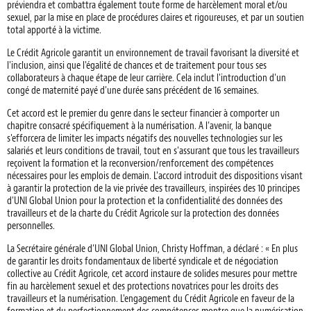
préviendra et combattra également toute forme de harcèlement moral et/ou
sexuel, par la mise en place de procédures claires et rigoureuses, et par un soutien
total apporté à la victime.
Le Crédit Agricole garantit un environnement de travail favorisant la diversité et
l'inclusion, ainsi que l'égalité de chances et de traitement pour tous ses
collaborateurs à chaque étape de leur carrière. Cela inclut l'introduction d'un
congé de maternité payé d'une durée sans précédent de 16 semaines.
Cet accord est le premier du genre dans le secteur financier à comporter un
chapitre consacré spécifiquement à la numérisation. A l’avenir, la banque
s'efforcera de limiter les impacts négatifs des nouvelles technologies sur les
salariés et leurs conditions de travail, tout en s'assurant que tous les travailleurs
reçoivent la formation et la reconversion/renforcement des compétences
nécessaires pour les emplois de demain. L'accord introduit des dispositions visant
à garantir la protection de la vie privée des travailleurs, inspirées des 10 principes
d'UNI Global Union pour la protection et la confidentialité des données des
travailleurs et de la charte du Crédit Agricole sur la protection des données
personnelles.
La Secrétaire générale d’UNI Global Union, Christy Hoffman, a déclaré : « En plus
de garantir les droits fondamentaux de liberté syndicale et de négociation
collective au Crédit Agricole, cet accord instaure de solides mesures pour mettre
fin au harcèlement sexuel et des protections novatrices pour les droits des
travailleurs et la numérisation. L'engagement du Crédit Agricole en faveur de la
formation et du perfectionnement des compétences montre que la numérisation