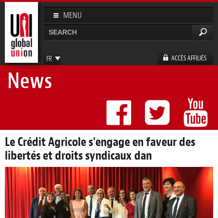
Aller au
contenu
MENU
principal
Rechercher
Formulaire de recherche
ACCÈS AFFILIÉS
FR
News
EN
ES
DE
Le Crédit Agricole s'engage en faveur des
libertés et droits syndicaux dan