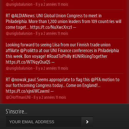
@uniglobalunion
- Il y a
2 années 11 mois
RT
@ALDIANews
: UNI Global Union Congress to meet in
Philadelphia. More than 1,200 union leaders from 109 countries will
come toget…
https://t.co/NuXwcXrcz1
—
@uniglobalunion
- Il y a
2 années 11 mois
Looking forward to seeing Liisa from our Finnish trade union
affiliate
@Proliitto
at our UNI Finance conferences in Philadelphia
this week. Bon voyage!
#RoadToPhilly
#UNIRisingTogether
https://t.co/WTNqyOsaQS
—
@uniglobalunion
- Il y a
2 années 11 mois
RT
@nowak_paul
: Seems appropriate to flag this ⁦
@PFA
⁩ motion to
our forthcoming Congress today… Come on England!…
https://t.co/xjn6WCawmI
—
@CHoffmanUNI
- Il y a
2 années 11 mois
S'inscrire...