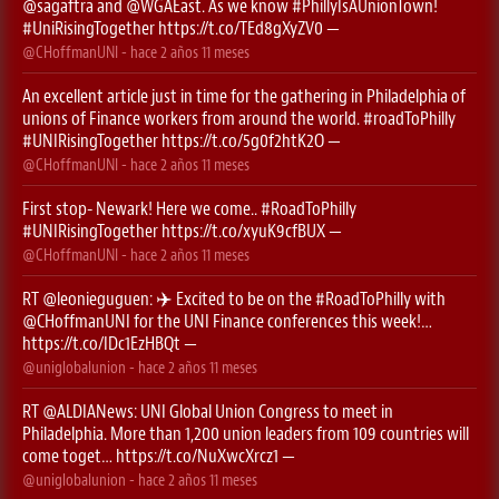
@sagaftra
⁩ and ⁦
@WGAEast
⁩. As we know
#PhillyIsAUnionTown
!
#UniRisingTogether
https://t.co/TEd8gXyZV0
—
@CHoffmanUNI
- hace
2 años 11 meses
An excellent article just in time for the gathering in Philadelphia of
unions of Finance workers from around the world.
#roadToPhilly
#UNIRisingTogether
https://t.co/5g0f2htK2O
—
@CHoffmanUNI
- hace
2 años 11 meses
First stop- Newark! Here we come..
#RoadToPhilly
#UNIRisingTogether
https://t.co/xyuK9cfBUX
—
@CHoffmanUNI
- hace
2 años 11 meses
RT
@leonieguguen
: ✈️ Excited to be on the
#RoadToPhilly
with
@CHoffmanUNI
for the UNI Finance conferences this week!…
https://t.co/IDc1EzHBQt
—
@uniglobalunion
- hace
2 años 11 meses
RT
@ALDIANews
: UNI Global Union Congress to meet in
Philadelphia. More than 1,200 union leaders from 109 countries will
come toget…
https://t.co/NuXwcXrcz1
—
@uniglobalunion
- hace
2 años 11 meses