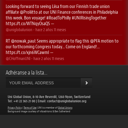
Looking forward to seeing Liisa from our Finnish trade union
affiliate
@Proliitto
at our UNI Finance conferences in Philadelphia
this week. Bon voyage!
#RoadToPhilly
#UNIRisingTogether
https://t.co/WTNqyOsaQS
—
@uniglobalunion
- hace
2 años 11 meses
RT
@nowak_paul
: Seems appropriate to flag this ⁦
@PFA
⁩ motion to
our forthcoming Congress today… Come on England!…
https://t.co/xjn6WCawmI
—
@CHoffmanUNI
- hace
2 años 11 meses
Adhéranse a la lista...
Uni Global Union, 8-10 Ave Reverdil, 1260 Nyon, Switzerland
​Tel: +41 22 365 21 00 | Email:
contact@uniglobalunion.org
Privacy Policy
|
Terms of Use
| UNI is a member of
Global Unions
​Background image courtesy of vitoadriono & Ben Sutherland