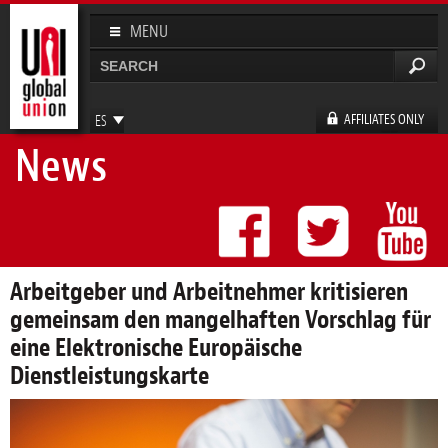
Pasar al
contenido
MENU
principal
Buscar
Formulario de búsqueda
AFFILIATES ONLY
ES
News
EN
FR
DE
Arbeitgeber und Arbeitnehmer kritisieren
gemeinsam den mangelhaften Vorschlag für
eine Elektronische Europäische
Dienstleistungskarte