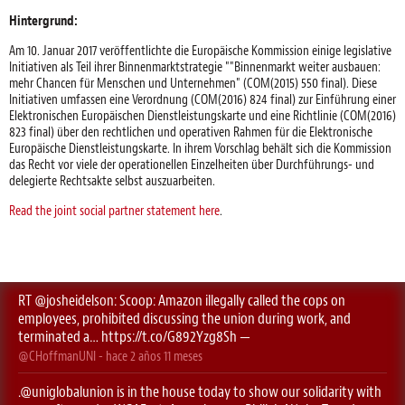
Hintergrund:
Am 10. Januar 2017 veröffentlichte die Europäische Kommission einige legislative
Initiativen als Teil ihrer Binnenmarktstrategie ""Binnenmarkt weiter ausbauen:
mehr Chancen für Menschen und Unternehmen" (COM(2015) 550 final). Diese
Initiativen umfassen eine Verordnung (COM(2016) 824 final) zur Einführung einer
Elektronischen Europäischen Dienstleistungskarte und eine Richtlinie (COM(2016)
823 final) über den rechtlichen und operativen Rahmen für die Elektronische
Europäische Dienstleistungskarte. In ihrem Vorschlag behält sich die Kommission
das Recht vor viele der operationellen Einzelheiten über Durchführungs- und
delegierte Rechtsakte selbst auszuarbeiten.
Read the joint social partner statement here
.
RT
@josheidelson
: Scoop: Amazon illegally called the cops on
employees, prohibited discussing the union during work, and
terminated a…
https://t.co/G892Yzg8Sh
—
@CHoffmanUNI
- hace
2 años 11 meses
.
@uniglobalunion
is in the house today to show our solidarity with