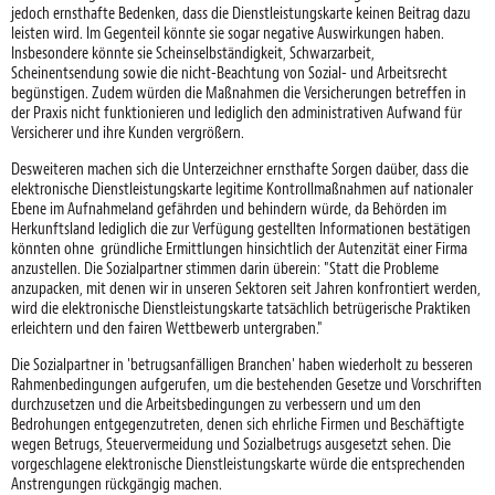
jedoch ernsthafte Bedenken, dass die Dienstleistungskarte keinen Beitrag dazu
leisten wird. Im Gegenteil könnte sie sogar negative Auswirkungen haben.
Insbesondere könnte sie Scheinselbständigkeit, Schwarzarbeit,
Scheinentsendung sowie die nicht-Beachtung von Sozial- und Arbeitsrecht
begünstigen. Zudem würden die Maßnahmen die Versicherungen betreffen in
der Praxis nicht funktionieren und lediglich den administrativen Aufwand für
Versicherer und ihre Kunden vergrößern.
Desweiteren machen sich die Unterzeichner ernsthafte Sorgen daüber, dass die
elektronische Dienstleistungskarte legitime Kontrollmaßnahmen auf nationaler
Ebene im Aufnahmeland gefährden und behindern würde, da Behörden im
Herkunftsland lediglich die zur Verfügung gestellten Informationen bestätigen
könnten ohne gründliche Ermittlungen hinsichtlich der Autenzität einer Firma
anzustellen. Die Sozialpartner stimmen darin überein: "Statt die Probleme
anzupacken, mit denen wir in unseren Sektoren seit Jahren konfrontiert werden,
wird die elektronische Dienstleistungskarte tatsächlich betrügerische Praktiken
erleichtern und den fairen Wettbewerb untergraben."
Die Sozialpartner in 'betrugsanfälligen Branchen' haben wiederholt zu besseren
Rahmenbedingungen aufgerufen, um die bestehenden Gesetze und Vorschriften
durchzusetzen und die Arbeitsbedingungen zu verbessern und um den
Bedrohungen entgegenzutreten, denen sich ehrliche Firmen und Beschäftigte
wegen Betrugs, Steuervermeidung und Sozialbetrugs ausgesetzt sehen. Die
vorgeschlagene elektronische Dienstleistungskarte würde die entsprechenden
Anstrengungen rückgängig machen.