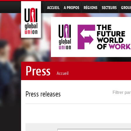
ACCUEIL
A PROPOS
RÉGIONS
SECTEURS
GROU
Press
Accueil
Filtrer pa
Press releases