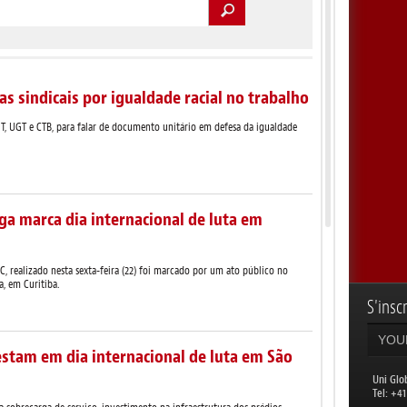
s sindicais por igualdade racial no trabalho
UT, UGT e CTB, para falar de documento unitário em defesa da igualdade
ega marca dia internacional de luta em
C, realizado nesta sexta-feira (22) foi marcado por um ato público no
a, em Curitiba.
S'inscr
estam em dia internacional de luta em São
Uni Glo
​Tel: +4